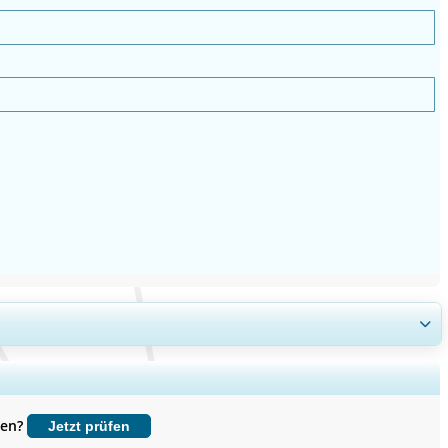
enchmarking, und Endnutzer-Einblicke.
sen?
Jetzt prüfen