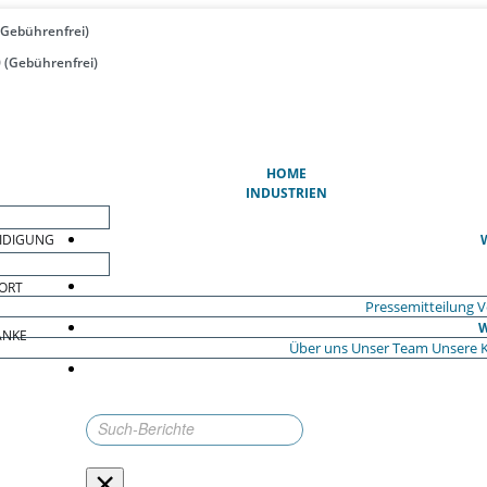
(Gebührenfrei)
 (Gebührenfrei)
(AKTUELL)
HOME
INDUSTRIEN
EIDIGUNG
ORT
Pressemitteilung
V
W
ÄNKE
Über uns
Unser Team
Unsere 
×