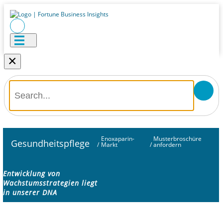
×
Enoxaparin-
Musterbroschüre
Gesundheitspflege
/
Markt
/
anfordern
Entwicklung von
Wachstumsstrategien liegt
in unserer DNA