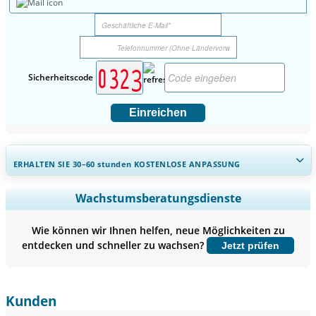
Sicherheitscode
Einreichen
ERHALTEN SIE 30–60
stunden
KOSTENLOSE ANPASSUNG
Regionale und länderspezifische Abdeckung erweitern,
Wachstumsberatungsdienste
Segmentanalyse, Unternehmensprofile, Wettbewerbs-
Benchmarking, und Endnutzer-Einblicke.
Wie können wir Ihnen helfen, neue Möglichkeiten zu
entdecken und schneller zu wachsen?
Jetzt prüfen
Jetzt anpassen
Kunden