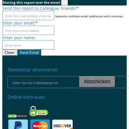
Sharing this report over the email
×
Send this report to Colleague, Friends:
*
Separate multiple email addresses with commas.
Enter your email:
*
Enter your name:
Close
Send Email
Newsletter abonnieren
Abschicken
Online-Vertrauen