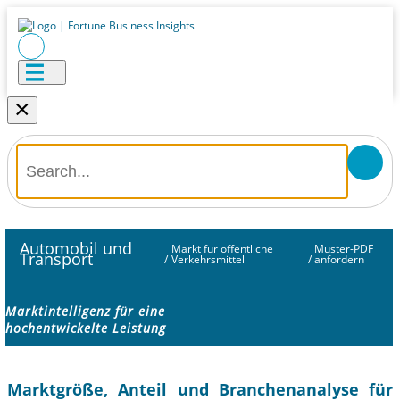
×
Automobil und
Markt für öffentliche
Muster-PDF
Transport
/
Verkehrsmittel
/
anfordern
Marktintelligenz für eine
hochentwickelte Leistung
Marktgröße, Anteil und Branchenanalyse für