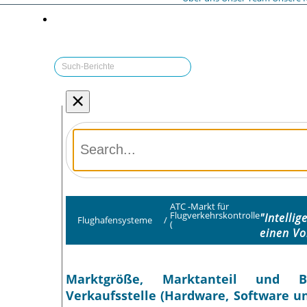
×
ATC -Markt für
Flugverkehrskontrolle
"Intelli
Flughafensysteme
/
(
einen Vo
Marktgröße, Marktanteil und Br
Verkaufsstelle (Hardware, Software u