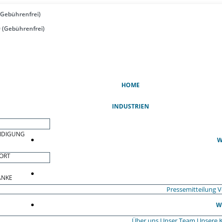
(Gebührenfrei)
 (Gebührenfrei)
(AKTUELL)
HOME
INDUSTRIEN
EIDIGUNG
W
ORT
ÄNKE
Pressemitteilung
V
W
Über uns
Unser Team
Unsere 