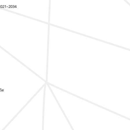
 2021–2034
öße