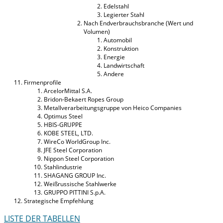
Edelstahl
Legierter Stahl
Nach Endverbrauchsbranche (Wert und
Volumen)
Automobil
Konstruktion
Energie
Landwirtschaft
Andere
Firmenprofile
ArcelorMittal S.A.
Bridon-Bekaert Ropes Group
Metallverarbeitungsgruppe von Heico Companies
Optimus Steel
HBIS-GRUPPE
KOBE STEEL, LTD.
WireCo WorldGroup Inc.
JFE Steel Corporation
Nippon Steel Corporation
Stahlindustrie
SHAGANG GROUP Inc.
Weißrussische Stahlwerke
GRUPPO PITTINI S.p.A.
Strategische Empfehlung
LISTE DER TABELLEN