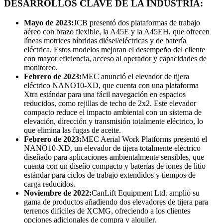
DESARROLLOS CLAVE DE LA INDUSTRIA:
Mayo de 2023:
JCB presentó dos plataformas de trabajo
aéreo con brazo flexible, la A45E y la A45EH, que ofrecen
líneas motrices híbridas diésel/eléctricas y de batería
eléctrica. Estos modelos mejoran el desempeño del cliente
con mayor eficiencia, acceso al operador y capacidades de
monitoreo.
Febrero de 2023:
MEC anunció el elevador de tijera
eléctrico NANO10-XD, que cuenta con una plataforma
Xtra estándar para una fácil navegación en espacios
reducidos, como rejillas de techo de 2x2. Este elevador
compacto reduce el impacto ambiental con un sistema de
elevación, dirección y transmisión totalmente eléctrico, lo
que elimina las fugas de aceite.
Febrero de 2023:
MEC Aerial Work Platforms presentó el
NANO10-XD, un elevador de tijera totalmente eléctrico
diseñado para aplicaciones ambientalmente sensibles, que
cuenta con un diseño compacto y baterías de iones de litio
estándar para ciclos de trabajo extendidos y tiempos de
carga reducidos.
Noviembre de 2022:
CanLift Equipment Ltd. amplió su
gama de productos añadiendo dos elevadores de tijera para
terrenos difíciles de XCMG, ofreciendo a los clientes
opciones adicionales de compra y alquiler.