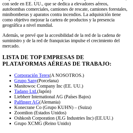
con sede en EE. UU., que se dedica a elevadores aéreos,
autobombas comerciales, camiones de rescate, camiones forestales,
minibomberas y aparatos contra incendios. La adquisición tiene
como objetivo mejorar la cartera de productos y la presencia
geográfica a nivel mundial.
Además, se prevé que la accesibilidad de la red de la cadena de
suministro y de la red de franquicias impulse el crecimiento del
mercado.
LISTA DE TOP
EMPRESAS DE
PLATAFORMAS AÉREAS DE TRABAJO:
Corporación Terex
(A NOSOTROS.)
Grupo Sany
(Porcelana)
Manitowoc Company Inc (EE. UU.)
Tadano Ltd.
(Japón)
Liebherr International AG (Países Bajos)
Palfinger AG
(Alemania)
Konecrane Co (Grupo KUHN) – (Suiza)
Zoomlion (Estados Unidos)
Oshkosh Corporation (JLG Industries Inc) (EE.UU.)
Grupo XCMG (Reino Unido)