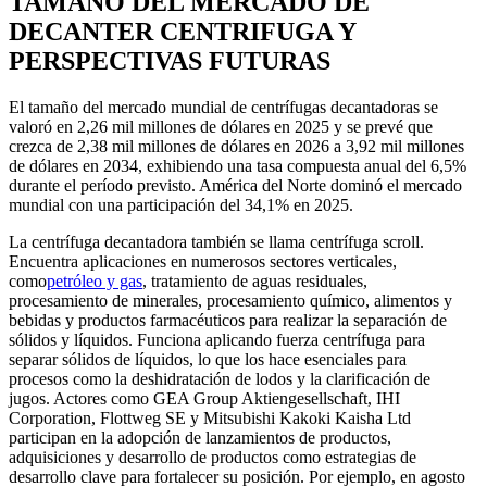
TAMAÑO DEL MERCADO DE
DECANTER CENTRIFUGA Y
PERSPECTIVAS FUTURAS
El tamaño del mercado mundial de centrífugas decantadoras se
valoró en 2,26 mil millones de dólares en 2025 y se prevé que
crezca de 2,38 mil millones de dólares en 2026 a 3,92 mil millones
de dólares en 2034, exhibiendo una tasa compuesta anual del 6,5%
durante el período previsto. América del Norte dominó el mercado
mundial con una participación del 34,1% en 2025.
La centrífuga decantadora también se llama centrífuga scroll.
Encuentra aplicaciones en numerosos sectores verticales,
como
petróleo y gas
, tratamiento de aguas residuales,
procesamiento de minerales, procesamiento químico, alimentos y
bebidas y productos farmacéuticos para realizar la separación de
sólidos y líquidos. Funciona aplicando fuerza centrífuga para
separar sólidos de líquidos, lo que los hace esenciales para
procesos como la deshidratación de lodos y la clarificación de
jugos. Actores como GEA Group Aktiengesellschaft, IHI
Corporation, Flottweg SE y Mitsubishi Kakoki Kaisha Ltd
participan en la adopción de lanzamientos de productos,
adquisiciones y desarrollo de productos como estrategias de
desarrollo clave para fortalecer su posición. Por ejemplo, en agosto