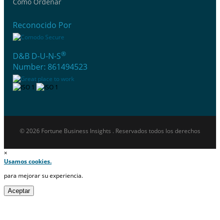
Cómo Ordenar
Reconocido Por
®
D&B D-U-N-S
Number: 861494523
© 2026 Fortune Business Insights . Reservados todos los derechos
×
Usamos cookies.
para mejorar su experiencia.
Aceptar