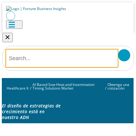
×
AI Based Sow Heat and Insemination
Obtenga una
Healthcare It
/
Timing Solutions Market
/
cotización
El diseño de estrategias de
crecimiento está en
nuestro ADN