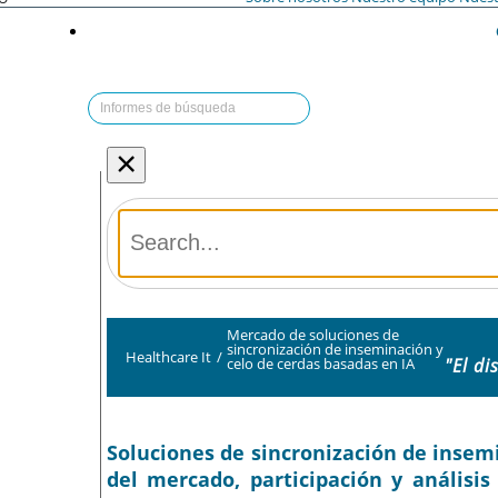
×
Mercado de soluciones de
sincronización de inseminación y
Healthcare It
/
"El di
celo de cerdas basadas en IA
Soluciones de sincronización de insem
del mercado, participación y análisis