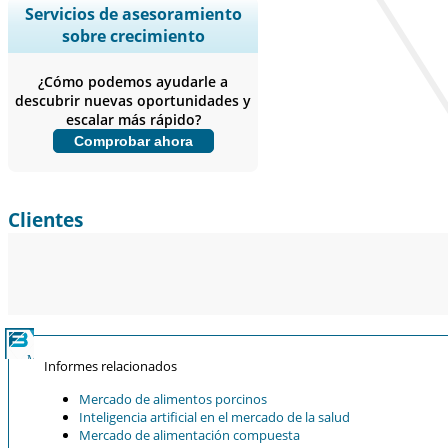
Ampliar la cobertura regional y por
Servicios de asesoramiento
país, Análisis de segmentos, Perfiles
sobre crecimiento
de empresas, Benchmarking
competitivo, e información sobre el
¿Cómo podemos ayudarle a
usuario final.
descubrir nuevas oportunidades y
escalar más rápido?
Personalizar ahora
Comprobar ahora
Clientes
Informes relacionados
Mercado de alimentos porcinos
Inteligencia artificial en el mercado de la salud
Mercado de alimentación compuesta