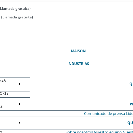
(Llamada gratuita)
 (Llamada gratuita)
(ACTUAL)
MAISON
INDUSTRIAS
NSA
Q
ORTE
P
AS
Comunicado de prensa
Lide
QU
Sobre nosotros
Nuestro equipo
Nuest
O