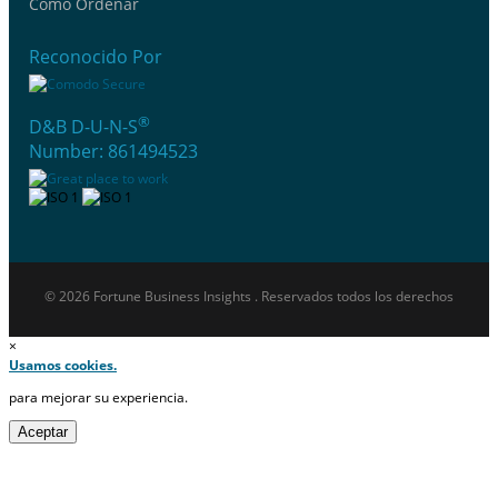
Cómo Ordenar
Reconocido Por
®
D&B D-U-N-S
Number: 861494523
© 2026 Fortune Business Insights . Reservados todos los derechos
×
Usamos cookies.
para mejorar su experiencia.
Aceptar