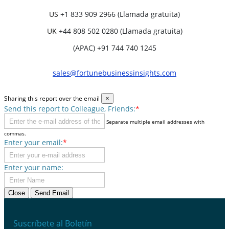
US
+1 833 909 2966 (Llamada gratuita)
UK
+44 808 502 0280 (Llamada gratuita)
(APAC) +91 744 740 1245
sales@fortunebusinessinsights.com
Sharing this report over the email
×
Send this report to Colleague, Friends:
*
Separate multiple email addresses with
commas.
Enter your email:
*
Enter your name:
Close
Send Email
Suscríbete al Boletín