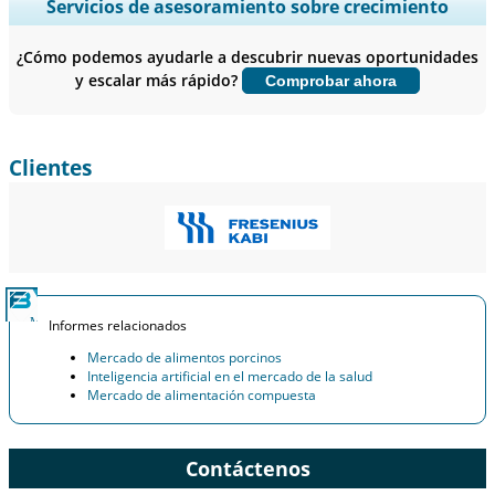
Ampliar la cobertura regional y por país, Análisis de segmentos,
Servicios de asesoramiento sobre crecimiento
Perfiles de empresas, Benchmarking competitivo, e información
sobre el usuario final.
¿Cómo podemos ayudarle a descubrir nuevas oportunidades
y escalar más rápido?
Comprobar ahora
Personalizar ahora
Clientes
Informes relacionados
Mercado de alimentos porcinos
Inteligencia artificial en el mercado de la salud
Mercado de alimentación compuesta
Contáctenos