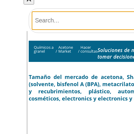
Químicos a
Acetone
Hacer
Soluciones de 
granel
/
Market
/
consultas
tomar decision
Tamaño del mercado de acetona, Shar
(solvente, bisfenol A (BPA), metacrilato
y recubrimientos, plástico, autom
cosméticos, electronics y electronics y 