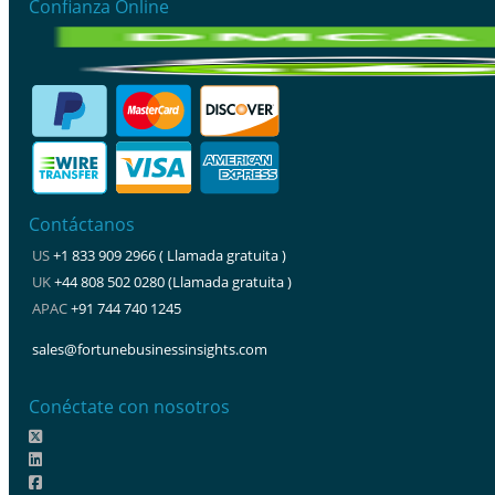
Confianza Online
Contáctanos
US
+1 833 909 2966 ( Llamada gratuita )
UK
+44 808 502 0280 (Llamada gratuita )
APAC
+91 744 740 1245
sales@fortunebusinessinsights.com
Conéctate con nosotros