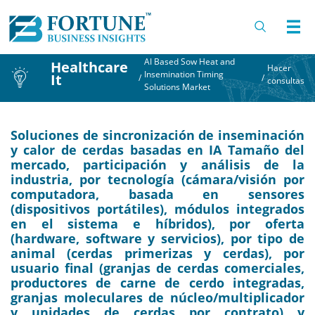
AI Based Sow Heat and
Healthcare
Hacer
Insemination Timing
It
/
/
consultas
Solutions Market
Soluciones de sincronización de inseminación
y calor de cerdas basadas en IA Tamaño del
mercado, participación y análisis de la
industria, por tecnología (cámara/visión por
computadora, basada en sensores
(dispositivos portátiles), módulos integrados
en el sistema e híbridos), por oferta
(hardware, software y servicios), por tipo de
animal (cerdas primerizas y cerdas), por
usuario final (granjas de cerdas comerciales,
productores de carne de cerdo integradas,
granjas moleculares de núcleo/multiplicador
y unidades de cerdas por contrato) y