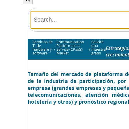
Servicios de
Communication
Solicite
TI de
Platform-as-a-
una
Estrategia
hardware y
/
Service (CPaaS)
/
muestra
software
Market
gratis
crecimien
Tamaño del mercado de plataforma de 
de la industria de participación, po
empresa (grandes empresas y pequeñas 
telecomunicaciones, atención médica
hotelería y otros) y pronóstico regiona