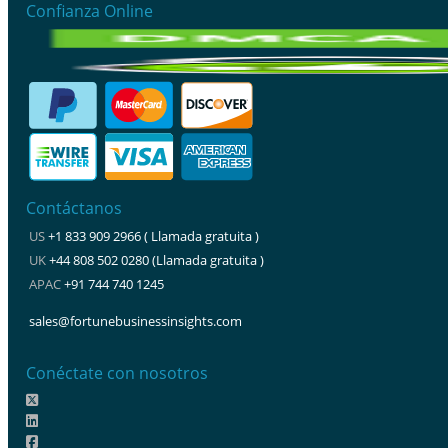
Confianza Online
Contáctanos
US
+1 833 909 2966 ( Llamada gratuita )
UK
+44 808 502 0280 (Llamada gratuita )
APAC
+91 744 740 1245
sales@fortunebusinessinsights.com
Conéctate con nosotros