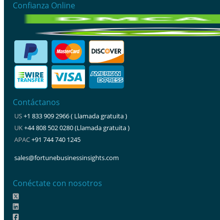
Confianza Online
Contáctanos
US
+1 833 909 2966 ( Llamada gratuita )
UK
+44 808 502 0280 (Llamada gratuita )
APAC
+91 744 740 1245
sales@fortunebusinessinsights.com
Conéctate con nosotros