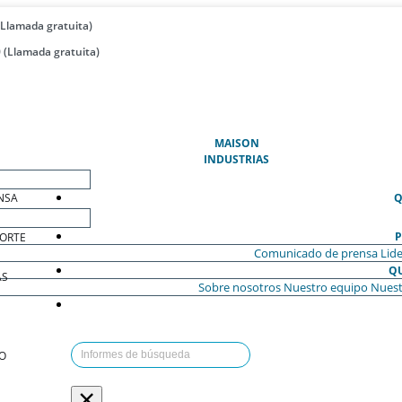
(Llamada gratuita)
 (Llamada gratuita)
(ACTUAL)
MAISON
INDUSTRIAS
NSA
Q
P
ORTE
Comunicado de prensa
Lide
Q
AS
Sobre nosotros
Nuestro equipo
Nuest
O
×