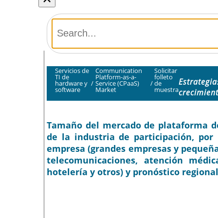
Servicios de
Communication
Solicitar
TI de
Platform-as-a-
folleto
Estrategia
hardware y
/
Service (CPaaS)
/
de
software
Market
muestra
crecimien
Tamaño del mercado de plataforma de 
de la industria de participación, po
empresa (grandes empresas y pequeñas 
telecomunicaciones, atención médica
hotelería y otros) y pronóstico regiona