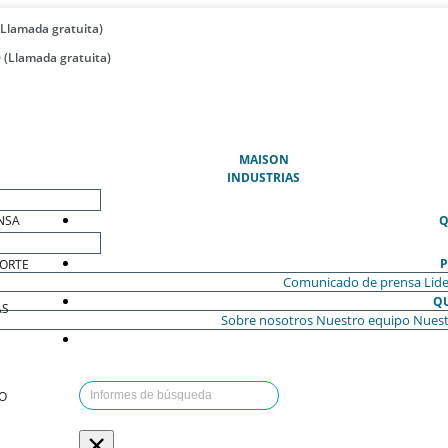
(Llamada gratuita)
 (Llamada gratuita)
(ACTUAL)
MAISON
INDUSTRIAS
NSA
Q
P
ORTE
Comunicado de prensa
Lide
Q
AS
Sobre nosotros
Nuestro equipo
Nuest
O
×