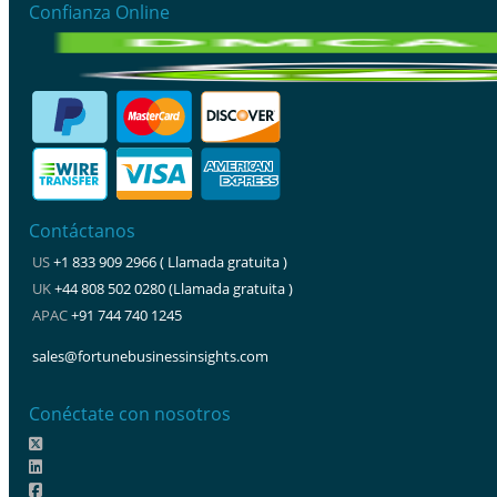
Confianza Online
Contáctanos
US
+1 833 909 2966 ( Llamada gratuita )
UK
+44 808 502 0280 (Llamada gratuita )
APAC
+91 744 740 1245
sales@fortunebusinessinsights.com
Conéctate con nosotros