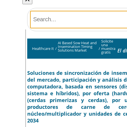
Solicite
AI Based Sow Heat and
una
Insemination Timing
Healthcare It
/
/
muestra
El d
Solutions Market
gratis
Soluciones de sincronización de inse
del mercado, participación y análisis d
computadora, basada en sensores (dis
sistema e híbridos), por oferta (hard
(cerdas primerizas y cerdas), por u
productores de carne de cerd
núcleo/multiplicador y unidades de ce
2034