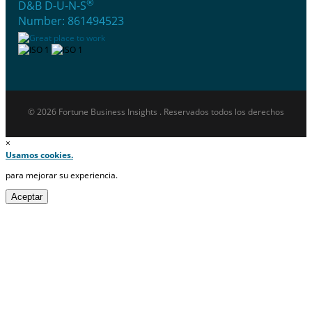
®
D&B D-U-N-S
Number: 861494523
© 2026 Fortune Business Insights . Reservados todos los derechos
×
Usamos cookies.
para mejorar su experiencia.
Aceptar