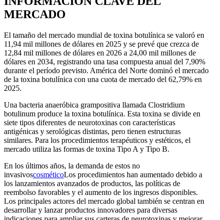
INFORMACIÓN CLAVE DEL
MERCADO
El tamaño del mercado mundial de toxina botulínica se valoró en
11,94 mil millones de dólares en 2025 y se prevé que crezca de
12,84 mil millones de dólares en 2026 a 24,00 mil millones de
dólares en 2034, registrando una tasa compuesta anual del 7,90%
durante el período previsto. América del Norte dominó el mercado
de la toxina botulínica con una cuota de mercado del 62,79% en
2025.
Una bacteria anaeróbica grampositiva llamada Clostridium
botulinum produce la toxina botulínica. Esta toxina se divide en
siete tipos diferentes de neurotoxinas con características
antigénicas y serológicas distintas, pero tienen estructuras
similares. Para los procedimientos terapéuticos y estéticos, el
mercado utiliza las formas de toxina Tipo A y Tipo B.
En los últimos años, la demanda de estos no
invasivos
cosmético
Los procedimientos han aumentado debido a
los lanzamientos avanzados de productos, las políticas de
reembolso favorables y el aumento de los ingresos disponibles.
Los principales actores del mercado global también se centran en
desarrollar y lanzar productos innovadores para diversas
indicaciones para ampliar sus carteras de neurotoxinas y mejorar