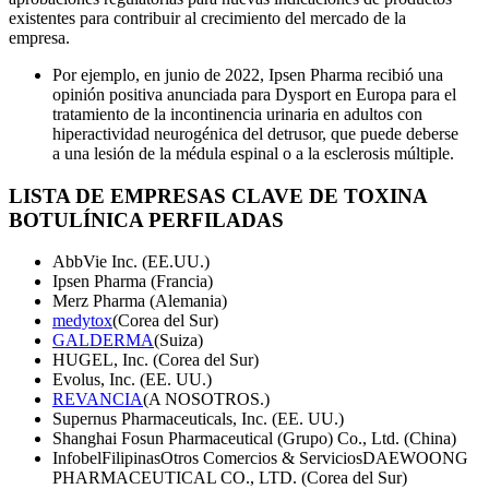
existentes para contribuir al crecimiento del mercado de la
empresa.
Por ejemplo, en junio de 2022, Ipsen Pharma recibió una
opinión positiva anunciada para Dysport en Europa para el
tratamiento de la incontinencia urinaria en adultos con
hiperactividad neurogénica del detrusor, que puede deberse
a una lesión de la médula espinal o a la esclerosis múltiple.
LISTA DE EMPRESAS CLAVE DE TOXINA
BOTULÍNICA PERFILADAS
AbbVie Inc. (EE.UU.)
Ipsen Pharma (Francia)
Merz Pharma (Alemania)
medytox
(Corea del Sur)
GALDERMA
(Suiza)
HUGEL, Inc. (Corea del Sur)
Evolus, Inc. (EE. UU.)
REVANCIA
(A NOSOTROS.)
Supernus Pharmaceuticals, Inc. (EE. UU.)
Shanghai Fosun Pharmaceutical (Grupo) Co., Ltd. (China)
InfobelFilipinasOtros Comercios & ServiciosDAEWOONG
PHARMACEUTICAL CO., LTD. (Corea del Sur)