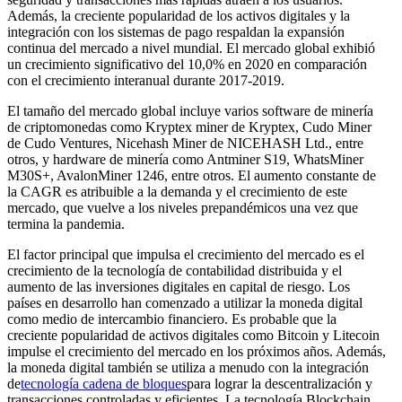
Además, la creciente popularidad de los activos digitales y la
integración con los sistemas de pago respaldan la expansión
continua del mercado a nivel mundial. El mercado global exhibió
un crecimiento significativo del 10,0% en 2020 en comparación
con el crecimiento interanual durante 2017-2019.
El tamaño del mercado global incluye varios software de minería
de criptomonedas como Kryptex miner de Kryptex, Cudo Miner
de Cudo Ventures, Nicehash Miner de NICEHASH Ltd., entre
otros, y hardware de minería como Antminer S19, WhatsMiner
M30S+, AvalonMiner 1246, entre otros. El aumento constante de
la CAGR es atribuible a la demanda y el crecimiento de este
mercado, que vuelve a los niveles prepandémicos una vez que
termina la pandemia.
El factor principal que impulsa el crecimiento del mercado es el
crecimiento de la tecnología de contabilidad distribuida y el
aumento de las inversiones digitales en capital de riesgo. Los
países en desarrollo han comenzado a utilizar la moneda digital
como medio de intercambio financiero. Es probable que la
creciente popularidad de activos digitales como Bitcoin y Litecoin
impulse el crecimiento del mercado en los próximos años. Además,
la moneda digital también se utiliza a menudo con la integración
de
tecnología cadena de bloques
para lograr la descentralización y
transacciones controladas y eficientes. La tecnología Blockchain