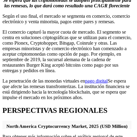
Se espera que las criptomonedas se adopten principalmente para
las remesas, lo que dará como resultado una CAGR floreciente
Según el uso final, el mercado se segmenta en comercio, comercio
electrónico y venta minorista, pagos entre pares y remesas.
El comercio capturó la mayor cuota de mercado. El segmento se
centra en soluciones criptográficas que se utilizan para el comercio,
como Pionex, Cryptohopper, Bitsgap, Coinrule y otras. Las
empresas minoristas y de comercio electrónico han comenzado a
aceptar criptomonedas como opción de pago. Por ejemplo, en
septiembre de 2019, la sucursal alemana de la cadena de
restaurantes Burger King aceptó bitcoins como pago por sus
entregas y pedidos en línea.
La penetración de las monedas virtuales en
pago digital
Se espera
que afecte las remesas transfronterizas. La institución financiera se
está dirigiendo hacia la tecnología blockchain, que se espera que
impulse el mercado en los próximos años.
PERSPECTIVAS REGIONALES
North America Cryptocurrency Market, 2025 (USD Million)
Para obtener más información sobre el análisis regional de este