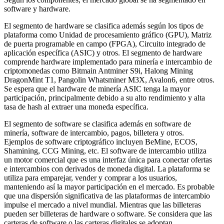
software y hardware.
El segmento de hardware se clasifica además según los tipos de
plataforma como Unidad de procesamiento gráfico (GPU), Matriz
de puerta programable en campo (FPGA), Circuito integrado de
aplicación específica (ASIC) y otros. El segmento de hardware
comprende hardware implementado para minería e intercambio de
criptomonedas como Bitmain Antminer S9i, Halong Mining
DragonMint T1, Pangolin Whatsminer M3X, Avalon6, entre otros.
Se espera que el hardware de minería ASIC tenga la mayor
participación, principalmente debido a su alto rendimiento y alta
tasa de hash al extraer una moneda específica.
El segmento de software se clasifica además en software de
minería, software de intercambio, pagos, billetera y otros.
Ejemplos de software criptográfico incluyen BeMine, ECOS,
Shamining, CCG Mining, etc. El software de intercambio utiliza
un motor comercial que es una interfaz única para conectar ofertas
e intercambios con derivados de moneda digital. La plataforma se
utiliza para emparejar, vender y comprar a los usuarios,
manteniendo así la mayor participación en el mercado. Es probable
que una dispersión significativa de las plataformas de intercambio
impulse el mercado a nivel mundial. Mientras que las billeteras
pueden ser billeteras de hardware o software. Se considera que las
carteras de software o las carteras digitales se adoptan