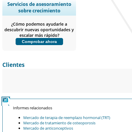
Ampliar la cobertura regional y por
Servicios de asesoramiento
país, Análisis de segmentos, Perfiles
sobre crecimiento
de empresas, Benchmarking
competitivo, e información sobre el
¿Cómo podemos ayudarle a
usuario final.
descubrir nuevas oportunidades y
escalar más rápido?
Personalizar ahora
Comprobar ahora
Clientes
Informes relacionados
Mercado de terapia de reemplazo hormonal (TRT)
Mercado de tratamiento de osteoporosis
Mercado de anticonceptivos