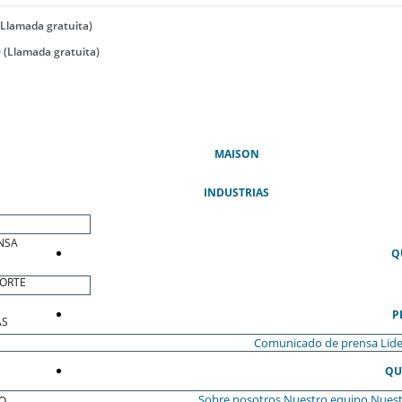
(Llamada gratuita)
 (Llamada gratuita)
(ACTUAL)
MAISON
INDUSTRIAS
NSA
Q
ORTE
P
AS
Comunicado de prensa
Lide
QU
Sobre nosotros
Nuestro equipo
Nuest
O