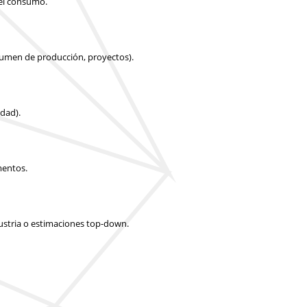
 el consumo.
olumen de producción, proyectos).
idad).
mentos.
dustria o estimaciones top-down.