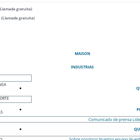
(Llamada gratuita)
 (Llamada gratuita)
(ACTUAL)
MAISON
INDUSTRIAS
NSA
Q
ORTE
P
AS
Comunicado de prensa
Lide
QU
Sobre nosotros
Nuestro equipo
Nuest
O