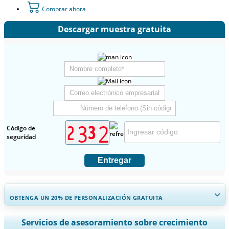
Comprar ahora
Descargar muestra gratuita
Código de
seguridad
Entregar
OBTENGA UN 20% DE PERSONALIZACIÓN GRATUITA
Ampliar la cobertura regional y por país, Análisis de segmentos,
Servicios de asesoramiento sobre crecimiento