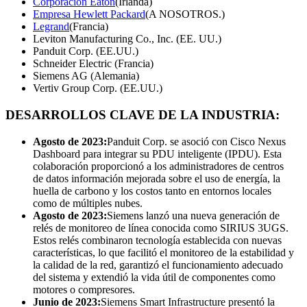
Corporación Eaton
(Irlanda)
Empresa Hewlett Packard
(A NOSOTROS.)
Legrand
(Francia)
Leviton Manufacturing Co., Inc. (EE. UU.)
Panduit Corp. (EE.UU.)
Schneider Electric (Francia)
Siemens AG (Alemania)
Vertiv Group Corp. (EE.UU.)
DESARROLLOS CLAVE DE LA INDUSTRIA:
Agosto de 2023:
Panduit Corp. se asoció con Cisco Nexus
Dashboard para integrar su PDU inteligente (IPDU). Esta
colaboración proporcionó a los administradores de centros
de datos información mejorada sobre el uso de energía, la
huella de carbono y los costos tanto en entornos locales
como de múltiples nubes.
Agosto de 2023:
Siemens lanzó una nueva generación de
relés de monitoreo de línea conocida como SIRIUS 3UGS.
Estos relés combinaron tecnología establecida con nuevas
características, lo que facilitó el monitoreo de la estabilidad y
la calidad de la red, garantizó el funcionamiento adecuado
del sistema y extendió la vida útil de componentes como
motores o compresores.
Junio ​​de 2023:
Siemens Smart Infrastructure presentó la