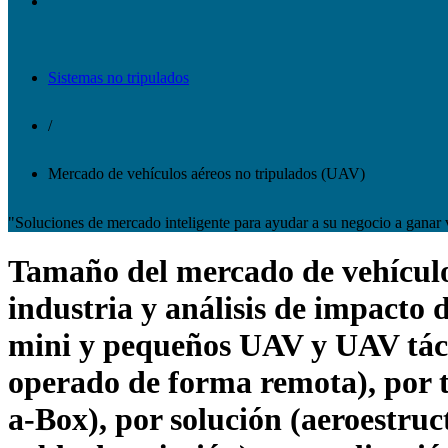
Sistemas no tripulados
/
Mercado de vehículos aéreos no tripulados (UAV)
"Soluciones de mercado inteligente para ayudar a su negocio a ganar 
Tamaño del mercado de vehículos
industria y análisis de impacto 
mini y pequeños UAV y UAV táct
operado de forma remota), por 
a-Box), por solución (aeroestru