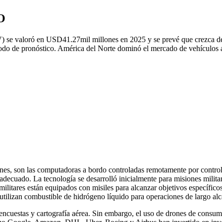
O
V) se valoró en USD
41.27
mil millones en 2025 y se prevé que crezca
íodo de pronóstico. América del Norte dominó el mercado de vehículos 
s, son las computadoras a bordo controladas remotamente por controla
adecuado. La tecnología se desarrolló inicialmente para misiones militar
militares están equipados con misiles para alcanzar objetivos específico
utilizan combustible de hidrógeno líquido para operaciones de largo al
 encuestas y cartografía aérea. Sin embargo, el uso de drones de cons