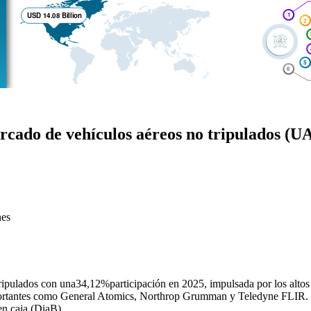
rcado de vehículos aéreos no tripulados (U
nes
ripulados con una
34,12%
participación en 2025, impulsada por los alto
 importantes como General Atomics, Northrop Grumman y Teledyne FLIR. 
en caja (DiaB).