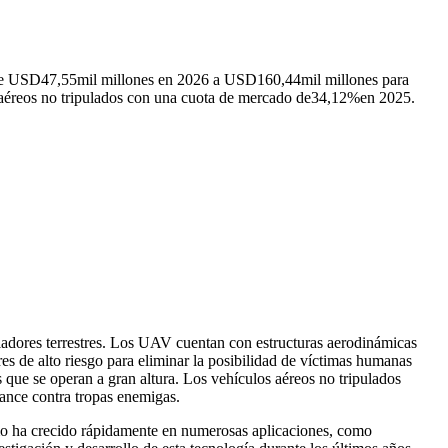
 de USD
47,55
mil millones en 2026 a USD
160,44
mil millones para
aéreos no tripulados con una cuota de mercado de
34,12%
en 2025.
dores terrestres. Los UAV cuentan con estructuras aerodinámicas
es de alto riesgo para eliminar la posibilidad de víctimas humanas
s que se operan a gran altura. Los vehículos aéreos no tripulados
cance contra tropas enemigas.
umo ha crecido rápidamente en numerosas aplicaciones, como