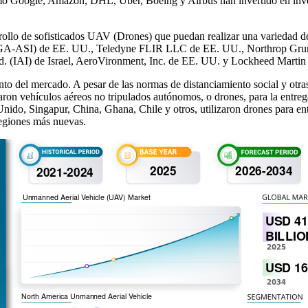
omo Google, Amazon, DHL, Uber, Boeing y Airbus han invertido en invest
rollo de sofisticados UAV (Drones) que puedan realizar una variedad de
 (GA-ASI) de EE. UU., Teledyne FLIR LLC de EE. UU., Northrop Grum
d. (IAI) de Israel, AeroVironment, Inc. de EE. UU. y Lockheed Martin
el mercado. A pesar de las normas de distanciamiento social y otras re
zaron vehículos aéreos no tripulados autónomos, o drones, para la entre
do, Singapur, China, Ghana, Chile y otros, utilizaron drones para ent
regiones más nuevas.