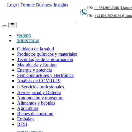
US:
+1 833-909-2966 (Llamad
UK:
+44 808-502-0280 (Llama
(ACTUAL)
MAISON
INDUSTRIAS
Cuidado de la salud
Productos químicos y materiales
Tecnologías de la información
Maquinaria y Equipo
Energía y potencia
Semiconductores y electrónica
Análisis de COVID-19
Servicios profesionales
Aeroespacial y Defensa
Automoción y transporte
Alimentos y bebidas
Agricultura
Bienes de consumo
Embalaje
BFSI