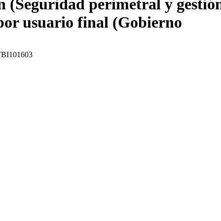
ón (Seguridad perimetral y gestió
por usuario final (Gobierno
: FBI101603