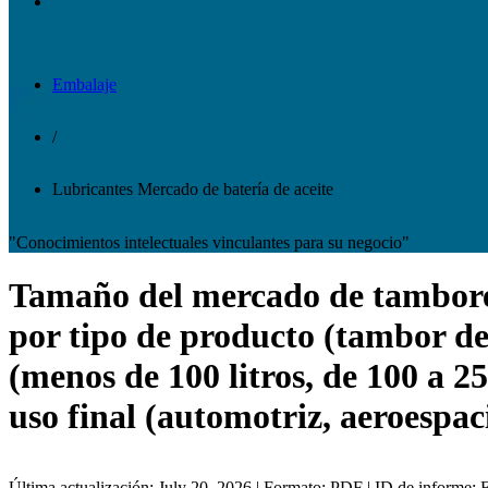
Embalaje
/
Lubricantes Mercado de batería de aceite
"Conocimientos intelectuales vinculantes para su negocio"
Tamaño del mercado de tambores d
por tipo de producto (tambor de
(menos de 100 litros, de 100 a 250
uso final (automotriz, aeroespac
Última actualización: July 20, 2026 | Formato: PDF | ID de informe: