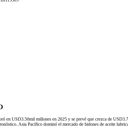
O
aloró en USD
3.50
mil millones en 2025 y se prevé que crezca de USD
3.
pronóstico. Asia Pacífico dominó el mercado de bidones de aceite lubr