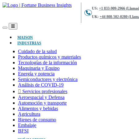
US:
+1 833-909-2966 (Llamad
UK:
+44 808-502-0280 (Llama
(ACTUAL)
MAISON
INDUSTRIAS
Cuidado de la salud
Productos químicos y materiales
Tecnologías de la información
Maquinaria y Equipo
Energía y potencia
Semiconductores y electrónica
Análisis de COVID-19
Servicios profesionales
Aeroespacial y Defensa
Automoción y transporte
Alimentos y bebidas
Agricultura
Bienes de consumo
Embalaje
BFSI