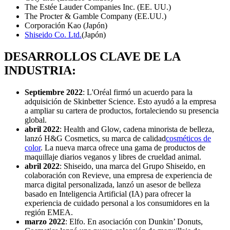
The Estée Lauder Companies Inc. (EE. UU.)
The Procter & Gamble Company (EE.UU.)
Corporación Kao (Japón)
Shiseido Co. Ltd.
(Japón)
DESARROLLOS CLAVE DE LA
INDUSTRIA:
Septiembre 2022
: L'Oréal firmó un acuerdo para la
adquisición de Skinbetter Science. Esto ayudó a la empresa
a ampliar su cartera de productos, fortaleciendo su presencia
global.
abril 2022
: Health and Glow, cadena minorista de belleza,
lanzó H&G Cosmetics, su marca de calidad
cosméticos de
color
. La nueva marca ofrece una gama de productos de
maquillaje diarios veganos y libres de crueldad animal.
abril 2022
: Shiseido, una marca del Grupo Shiseido, en
colaboración con Revieve, una empresa de experiencia de
marca digital personalizada, lanzó un asesor de belleza
basado en Inteligencia Artificial (IA) para ofrecer la
experiencia de cuidado personal a los consumidores en la
región EMEA.
marzo 2022
: Elfo. En asociación con Dunkin’ Donuts,