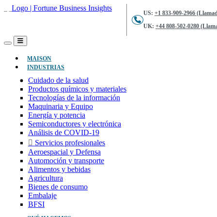
US:
+1 833-909-2966 (Llamad
UK:
+44 808-502-0280 (Llama
(ACTUAL)
MAISON
INDUSTRIAS
Cuidado de la salud
Productos químicos y materiales
Tecnologías de la información
Maquinaria y Equipo
Energía y potencia
Semiconductores y electrónica
Análisis de COVID-19
Servicios profesionales
Aeroespacial y Defensa
Automoción y transporte
Alimentos y bebidas
Agricultura
Bienes de consumo
Embalaje
BFSI