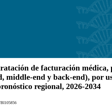
tación de facturación médica, pa
d, middle-end y back-end), por us
pronóstico regional, 2026-2034
: FBI105856