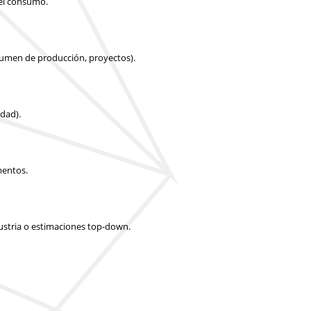
 el consumo.
olumen de producción, proyectos).
idad).
mentos.
dustria o estimaciones top-down.