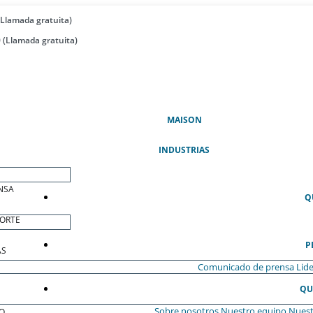
(Llamada gratuita)
 (Llamada gratuita)
(ACTUAL)
MAISON
INDUSTRIAS
NSA
Q
ORTE
P
AS
Comunicado de prensa
Lide
QU
Sobre nosotros
Nuestro equipo
Nuest
O