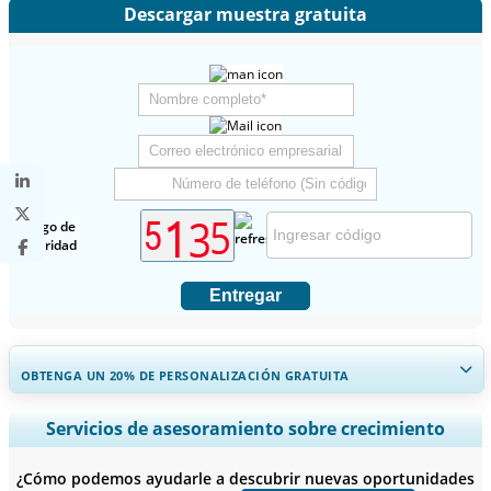
Descargar muestra gratuita
Código de
seguridad
Entregar
OBTENGA UN 20% DE PERSONALIZACIÓN GRATUITA
Ampliar la cobertura regional y por país, Análisis de segmentos,
Servicios de asesoramiento sobre crecimiento
Perfiles de empresas, Benchmarking competitivo, e información
sobre el usuario final.
¿Cómo podemos ayudarle a descubrir nuevas oportunidades