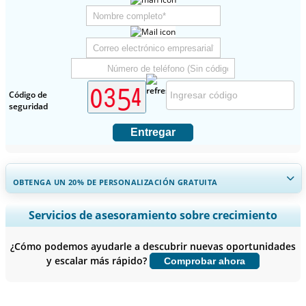
Código de
seguridad
Entregar
OBTENGA UN 20% DE PERSONALIZACIÓN GRATUITA
Ampliar la cobertura regional y por país, Análisis de segmentos,
Servicios de asesoramiento sobre crecimiento
Perfiles de empresas, Benchmarking competitivo, e información
sobre el usuario final.
¿Cómo podemos ayudarle a descubrir nuevas oportunidades
y escalar más rápido?
Comprobar ahora
Personalizar ahora