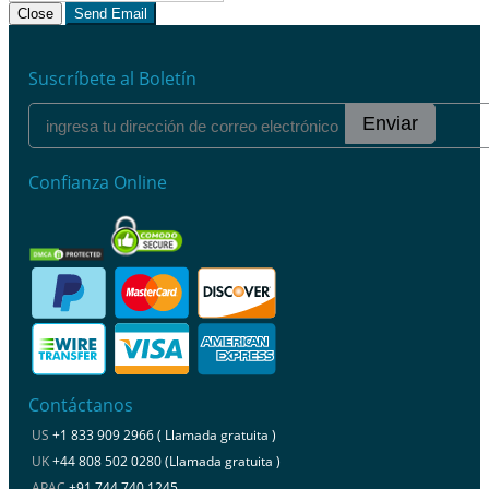
Close
Send Email
Suscríbete al Boletín
Enviar
Confianza Online
Contáctanos
US
+1 833 909 2966 ( Llamada gratuita )
UK
+44 808 502 0280 (Llamada gratuita )
APAC
+91 744 740 1245