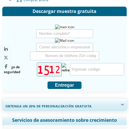
Descargar muestra gratuita
Código de
seguridad
Entregar
OBTENGA UN 20% DE PERSONALIZACIÓN GRATUITA
Ampliar la cobertura regional y por país, Análisis de segmentos,
Servicios de asesoramiento sobre crecimiento
Perfiles de empresas, Benchmarking competitivo, e información