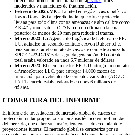
ofrece una protección mejorada contra
pistolas
, rifles
moderados y municiones de fragmentación.
Febrero de 2025:
MKU Limited entregó su casco balístico
Kavro Doma 360 al ejército indio, que ofrece protección
liviana para todo clima contra amenazas de alto calibre como
AK-47 y rondas de la OTAN, con una firma en la cara
posterior de menos de 20 mm para reducir el trauma.
febrero 2023
: La Agencia de Logística de Defensa de EE.
UU. adjudicó un segundo contrato a Avon Rubber p.l.c.
para suministrar el contrato de casco de combate avanzado
SPE1C1-22-D-1516 de segunda generación. El contrato
total estaba valorado en unos 6,7 millones de dólares.
febrero 2023
: El ejército de los EE. UU. otorgó un contrato
a ArmorSource LLC. para entregar 14.000 cascos de
tripulación para vehículos de combate avanzados (ACVC-
H). El acuerdo estaba valorado en unos 6 millones de
dólares.
COBERTURA DEL INFORME
El informe de investigación de mercado global de cascos de
protección militar proporciona un análisis técnico en profundidad
del mercado, que cubre su tamaño, tendencias de crecimiento y
proyecciones futuras. El mercado global se caracteriza por su
creciente tamaño y avances tecnológicos. El mercado está valorado