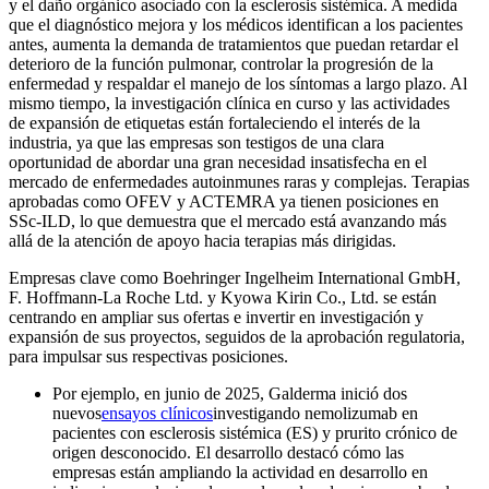
y el daño orgánico asociado con la esclerosis sistémica. A medida
que el diagnóstico mejora y los médicos identifican a los pacientes
antes, aumenta la demanda de tratamientos que puedan retardar el
deterioro de la función pulmonar, controlar la progresión de la
enfermedad y respaldar el manejo de los síntomas a largo plazo. Al
mismo tiempo, la investigación clínica en curso y las actividades
de expansión de etiquetas están fortaleciendo el interés de la
industria, ya que las empresas son testigos de una clara
oportunidad de abordar una gran necesidad insatisfecha en el
mercado de enfermedades autoinmunes raras y complejas. Terapias
aprobadas como OFEV y ACTEMRA ya tienen posiciones en
SSc-ILD, lo que demuestra que el mercado está avanzando más
allá de la atención de apoyo hacia terapias más dirigidas.
Empresas clave como Boehringer Ingelheim International GmbH,
F. Hoffmann-La Roche Ltd. y Kyowa Kirin Co., Ltd. se están
centrando en ampliar sus ofertas e invertir en investigación y
expansión de sus proyectos, seguidos de la aprobación regulatoria,
para impulsar sus respectivas posiciones.
Por ejemplo, en junio de 2025, Galderma inició dos
nuevos
ensayos clínicos
investigando nemolizumab en
pacientes con esclerosis sistémica (ES) y prurito crónico de
origen desconocido. El desarrollo destacó cómo las
empresas están ampliando la actividad en desarrollo en