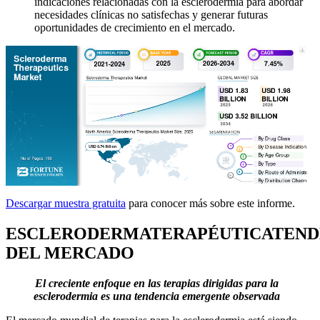
indicaciones relacionadas con la esclerodermia para abordar
necesidades clínicas no satisfechas y generar futuras
oportunidades de crecimiento en el mercado.
Descargar muestra gratuita
para conocer más sobre este informe.
ESCLERODERMA
TERAPÉUTICA
TEND
DEL MERCADO
El creciente enfoque en las terapias dirigidas para la
esclerodermia es una tendencia emergente observada