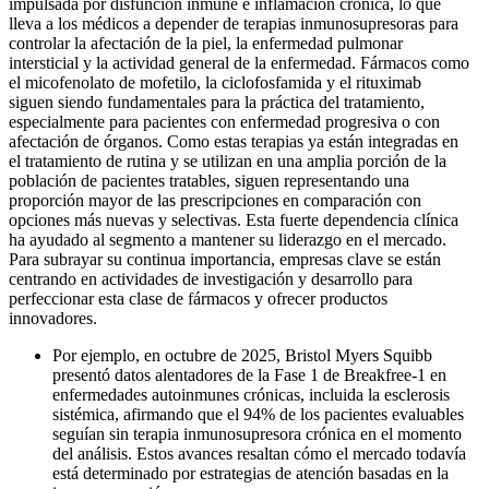
impulsada por disfunción inmune e inflamación crónica, lo que
lleva a los médicos a depender de terapias inmunosupresoras para
controlar la afectación de la piel, la enfermedad pulmonar
intersticial y la actividad general de la enfermedad. Fármacos como
el micofenolato de mofetilo, la ciclofosfamida y el rituximab
siguen siendo fundamentales para la práctica del tratamiento,
especialmente para pacientes con enfermedad progresiva o con
afectación de órganos. Como estas terapias ya están integradas en
el tratamiento de rutina y se utilizan en una amplia porción de la
población de pacientes tratables, siguen representando una
proporción mayor de las prescripciones en comparación con
opciones más nuevas y selectivas. Esta fuerte dependencia clínica
ha ayudado al segmento a mantener su liderazgo en el mercado.
Para subrayar su continua importancia, empresas clave se están
centrando en actividades de investigación y desarrollo para
perfeccionar esta clase de fármacos y ofrecer productos
innovadores.
Por ejemplo, en octubre de 2025, Bristol Myers Squibb
presentó datos alentadores de la Fase 1 de Breakfree-1 en
enfermedades autoinmunes crónicas, incluida la esclerosis
sistémica, afirmando que el 94% de los pacientes evaluables
seguían sin terapia inmunosupresora crónica en el momento
del análisis. Estos avances resaltan cómo el mercado todavía
está determinado por estrategias de atención basadas en la