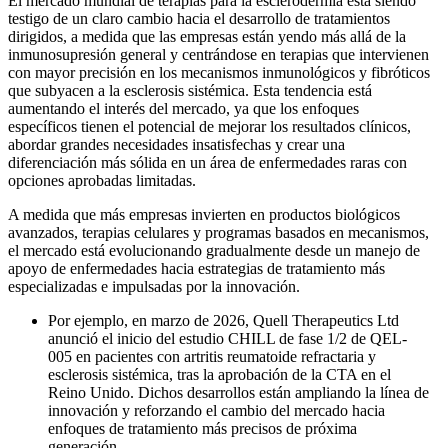
El mercado mundial de terapias para la esclerodermia está siendo
testigo de un claro cambio hacia el desarrollo de tratamientos
dirigidos, a medida que las empresas están yendo más allá de la
inmunosupresión general y centrándose en terapias que intervienen
con mayor precisión en los mecanismos inmunológicos y fibróticos
que subyacen a la esclerosis sistémica. Esta tendencia está
aumentando el interés del mercado, ya que los enfoques
específicos tienen el potencial de mejorar los resultados clínicos,
abordar grandes necesidades insatisfechas y crear una
diferenciación más sólida en un área de enfermedades raras con
opciones aprobadas limitadas.
A medida que más empresas invierten en productos biológicos
avanzados, terapias celulares y programas basados ​​en mecanismos,
el mercado está evolucionando gradualmente desde un manejo de
apoyo de enfermedades hacia estrategias de tratamiento más
especializadas e impulsadas por la innovación.
Por ejemplo, en marzo de 2026, Quell Therapeutics Ltd
anunció el inicio del estudio CHILL de fase 1/2 de QEL-
005 en pacientes con artritis reumatoide refractaria y
esclerosis sistémica, tras la aprobación de la CTA en el
Reino Unido. Dichos desarrollos están ampliando la línea de
innovación y reforzando el cambio del mercado hacia
enfoques de tratamiento más precisos de próxima
generación.