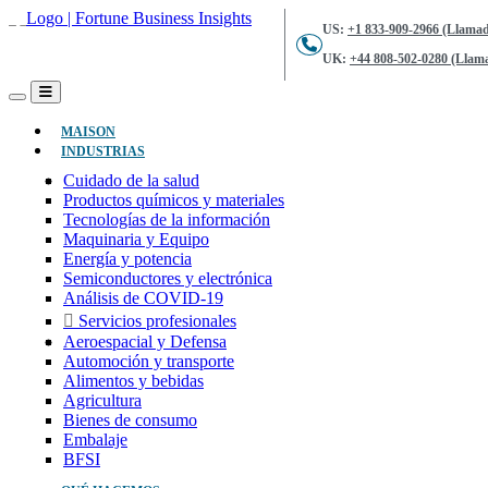
US:
+1 833-909-2966 (Llamad
UK:
+44 808-502-0280 (Llama
(ACTUAL)
MAISON
INDUSTRIAS
Cuidado de la salud
Productos químicos y materiales
Tecnologías de la información
Maquinaria y Equipo
Energía y potencia
Semiconductores y electrónica
Análisis de COVID-19
Servicios profesionales
Aeroespacial y Defensa
Automoción y transporte
Alimentos y bebidas
Agricultura
Bienes de consumo
Embalaje
BFSI