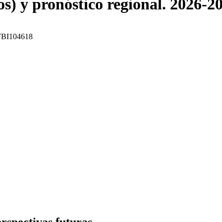
ros) y pronóstico regional. 2026-2
: FBI104618
rspectivas futuras