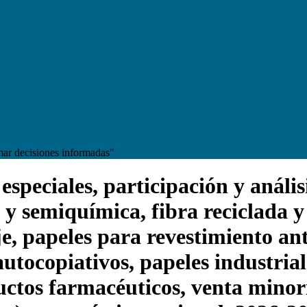
mar decisiones informadas"
peciales, participación y análisi
 semiquímica, fibra reciclada y f
e, papeles para revestimiento an
utocopiativos, papeles industriale
uctos farmacéuticos, venta minori