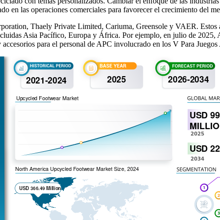
ciclado con temas personalizados. Cambiar el enfoque de las industrias 
lado en las operaciones comerciales para favorecer el crecimiento del m
rporation, Thaely Private Limited, Cariuma, Greensole y VAER. Estos a
ncluidas Asia Pacífico, Europa y África. Por ejemplo, en julio de 2025,
y accesorios para el personal de APC involucrado en los V Para Juegos 