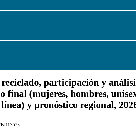
ciclado, participación y análisi
io final (mujeres, hombres, unisex
 línea) y pronóstico regional, 20
 FBI113573