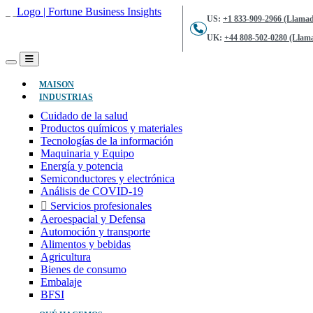
US:
+1 833-909-2966 (Llamad
UK:
+44 808-502-0280 (Llama
(ACTUAL)
MAISON
INDUSTRIAS
Cuidado de la salud
Productos químicos y materiales
Tecnologías de la información
Maquinaria y Equipo
Energía y potencia
Semiconductores y electrónica
Análisis de COVID-19
Servicios profesionales
Aeroespacial y Defensa
Automoción y transporte
Alimentos y bebidas
Agricultura
Bienes de consumo
Embalaje
BFSI