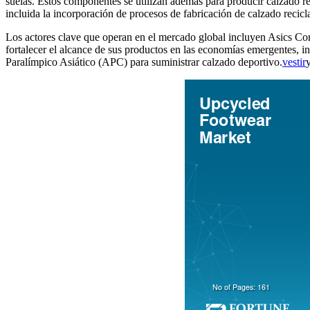
suelas. Estos componentes se utilizan además para producir calzado re
incluida la incorporación de procesos de fabricación de calzado recic
Los actores clave que operan en el mercado global incluyen Asics Co
fortalecer el alcance de sus productos en las economías emergentes, i
Paralímpico Asiático (APC) para suministrar calzado deportivo.
vestir