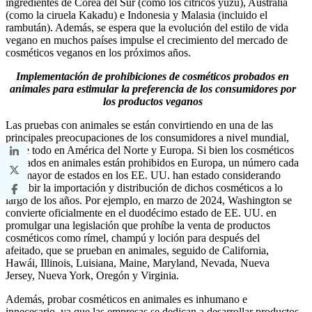
ingredientes de Corea del Sur (como los cítricos yuzu), Australia
(como la ciruela Kakadu) e Indonesia y Malasia (incluido el
rambután). Además, se espera que la evolución del estilo de vida
vegano en muchos países impulse el crecimiento del mercado de
cosméticos veganos en los próximos años.
Implementación de prohibiciones de cosméticos probados en
animales para estimular la preferencia de los consumidores por
los productos veganos
Las pruebas con animales se están convirtiendo en una de las
principales preocupaciones de los consumidores a nivel mundial,
sobre todo en América del Norte y Europa. Si bien los cosméticos
probados en animales están prohibidos en Europa, un número cada
vez mayor de estados en los EE. UU. han estado considerando
prohibir la importación y distribución de dichos cosméticos a lo
largo de los años. Por ejemplo, en marzo de 2024, Washington se
convierte oficialmente en el duodécimo estado de EE. UU. en
promulgar una legislación que prohíbe la venta de productos
cosméticos como rímel, champú y loción para después del
afeitado, que se prueban en animales, seguido de California,
Hawái, Illinois, Luisiana, Maine, Maryland, Nevada, Nueva
Jersey, Nueva York, Oregón y Virginia.
Además, probar cosméticos en animales es inhumano e
innecesario, ya que las empresas se dedican a desarrollar productos