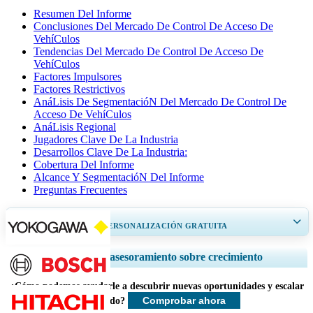
Resumen Del Informe
Conclusiones Del Mercado De Control De Acceso De
VehíCulos
Tendencias Del Mercado De Control De Acceso De
VehíCulos
Factores Impulsores
Factores Restrictivos
AnáLisis De SegmentacióN Del Mercado De Control De
Acceso De VehíCulos
AnáLisis Regional
Jugadores Clave De La Industria
Desarrollos Clave De La Industria:
Cobertura Del Informe
Alcance Y SegmentacióN Del Informe
Preguntas Frecuentes
OBTENGA UN 20% DE PERSONALIZACIÓN GRATUITA
Ampliar la cobertura regional y por país, Análisis de segmentos, Perfiles
Servicios de asesoramiento sobre crecimiento
de empresas, Benchmarking competitivo, e información sobre el usuario
final.
¿Cómo podemos ayudarle a descubrir nuevas oportunidades y escalar
Comprobar ahora
más rápido?
Personalizar ahora