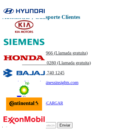
Automotriz y transporte Clientes
Contáctenos
US
+1 833 909 2966 (Llamada gratuita)
UK
+44 808 502 0280 (Llamada gratuita)
(APAC) +91 744 740 1245
sales@fortunebusinessinsights.com
Llamar
Correo
DESCARGAR
MUESTRA
Suscríbete al Boletín
Enviar