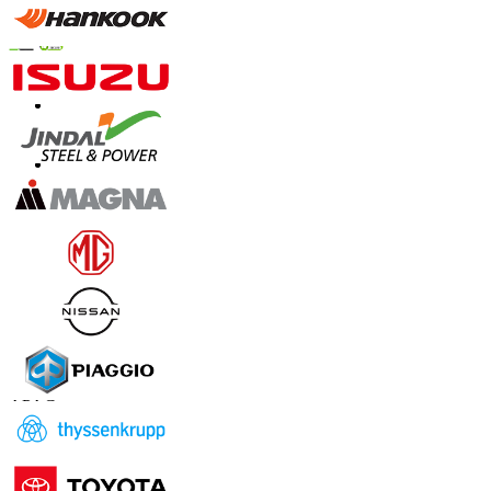
Confianza Online
Contáctanos
US
+1 833 909 2966 ( Llamada gratuita )
UK
+44 808 502 0280 (Llamada gratuita )
APAC
+91 744 740 1245
sales@fortunebusinessinsights.com
Conéctate con nosotros