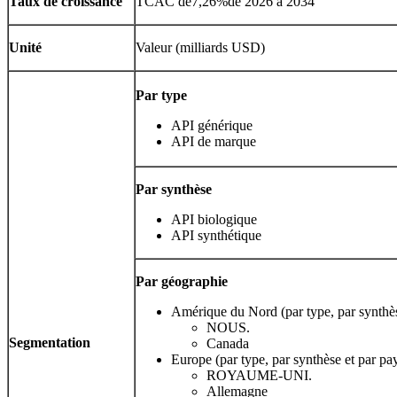
Taux de croissance
TCAC de
7,26%
de 2026 à 2034
Unité
Valeur (milliards USD)
Par type
API générique
API de marque
Par synthèse
API biologique
API synthétique
Par géographie
Amérique du Nord (par type, par synthès
NOUS.
Segmentation
Canada
Europe (par type, par synthèse et par pa
ROYAUME-UNI.
Allemagne