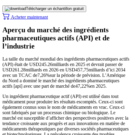
Télécharger un échantillon gratuit
Acheter maintenant
Aperçu du marché des ingrédients
pharmaceutiques actifs (API) et de
l’industrie
La taille du marché mondial des ingrédients pharmaceutiques actifs
(API) était de USD
245.26
milliards en 2025 et devrait passer de
USD
261.28
milliards en 2026 en USD
457,75
milliards d’ici 2034
avec un TCAC de
7,26%
sur la période de prévision. L’Amérique
du Nord a dominé le marché des ingrédients pharmaceutiques
actifs [api] avec une part de marché de
47,22%
en 2025.
Un ingrédient pharmaceutique actif (API) est utilisé dans tout
médicament pour produire les résultats escomptés. Ceux-ci sont
également connus sous le nom de médicaments en vrac. Ceux-ci
sont fabriqués par un processus chimique ou biologique. Le
marché est susceptible d’afficher des perspectives positives avec la
tendance croissante aux progrès et aux innovations en matière de
médicaments thérapeutiques par diverses sociétés pharmaceutiques
et biotechnologiques. La prévalence croissante des troubles