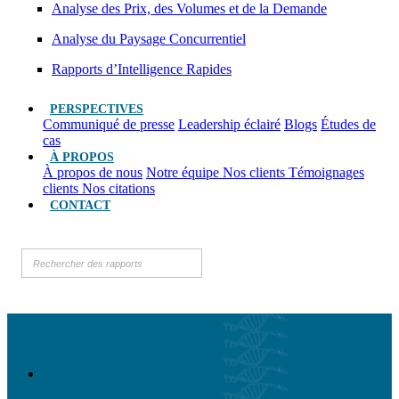
Analyse des Prix, des Volumes et de la Demande
Analyse du Paysage Concurrentiel
Rapports d’Intelligence Rapides
PERSPECTIVES
Communiqué de presse
Leadership éclairé
Blogs
Études de
cas
À PROPOS
À propos de nous
Notre équipe
Nos clients
Témoignages
clients
Nos citations
CONTACT