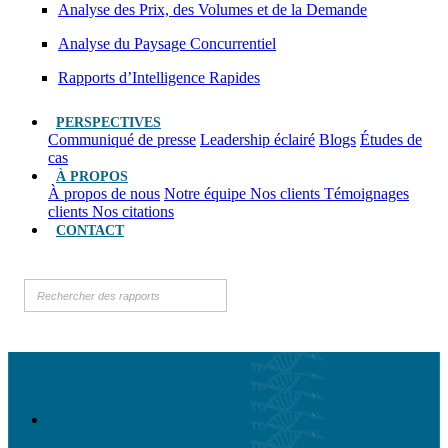
Analyse des Prix, des Volumes et de la Demande
Analyse du Paysage Concurrentiel
Rapports d’Intelligence Rapides
PERSPECTIVES
Communiqué de presse
Leadership éclairé
Blogs
Études de
cas
À PROPOS
À propos de nous
Notre équipe
Nos clients
Témoignages
clients
Nos citations
CONTACT