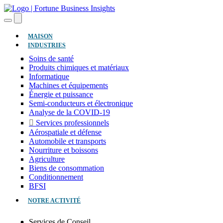
(ACTUEL)
MAISON
INDUSTRIES
Soins de santé
Produits chimiques et matériaux
Informatique
Machines et équipements
Énergie et puissance
Semi-conducteurs et électronique
Analyse de la COVID-19
Services professionnels
Aérospatiale et défense
Automobile et transports
Nourriture et boissons
Agriculture
Biens de consommation
Conditionnement
BFSI
NOTRE ACTIVITÉ
Services de Conseil