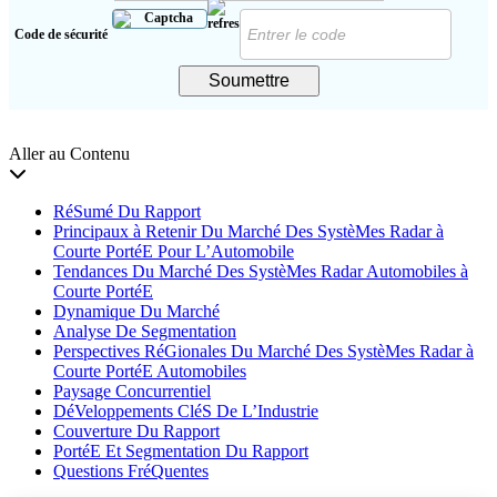
Code de sécurité
Soumettre
Aller au Contenu
RéSumé Du Rapport
Principaux à Retenir Du Marché Des SystèMes Radar à
Courte PortéE Pour L’Automobile
Tendances Du Marché Des SystèMes Radar Automobiles à
Courte PortéE
Dynamique Du Marché
Analyse De Segmentation
Perspectives RéGionales Du Marché Des SystèMes Radar à
Courte PortéE Automobiles
Paysage Concurrentiel
DéVeloppements CléS De L’Industrie
Couverture Du Rapport
PortéE Et Segmentation Du Rapport
Questions FréQuentes