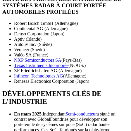
SYSTÈMES RADAR À COURT PORTÉE
AUTOMOBILES PROFILÉES
Robert Bosch GmbH (Allemagne)
Continental AG (Allemagne)
Denso Corporation (Japon)
Aptiv (Irlande)
Autoliv Inc. (Suède)
Veoneer (Suède)
Valéo SA (France)
NXP Semiconductors SA
(Pays-Bas)
Texas Instruments Incorporée
(NOUS.)
ZF Friedrichshafen AG (Allemagne)
Infineon Technologies AG
(Allemagne)
Renesas Electronics Corporation (Japon)
DÉVELOPPEMENTS CLÉS DE
L’INDUSTRIE
En mars 2025,
Indépendant
Semi-conducteur
a signé un
contrat avec GlobalFoundries pour développer son
portefeuille de systèmes sur puce (SoC) radar hautes
performances. Ces SoC, fabriqués sur la plate-forme