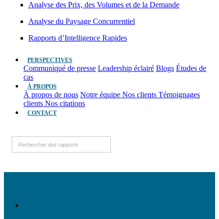
Analyse des Prix, des Volumes et de la Demande
Analyse du Paysage Concurrentiel
Rapports d’Intelligence Rapides
PERSPECTIVES
Communiqué de presse
Leadership éclairé
Blogs
Études de
cas
À PROPOS
À propos de nous
Notre équipe
Nos clients
Témoignages
clients
Nos citations
CONTACT