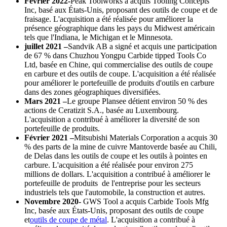
Février 2022-
Peak Toolworks a acquis Tooling Concepts
Inc, basé aux États-Unis, proposant des outils de coupe et de
fraisage. L'acquisition a été réalisée pour améliorer la
présence géographique dans les pays du Midwest américain
tels que l'Indiana, le Michigan et le Minnesota.
juillet 2021 –
Sandvik AB a signé et acquis une participation
de 67 % dans Chuzhou Yongpu Carbide tipped Tools Co
Ltd, basée en Chine, qui commercialise des outils de coupe
en carbure et des outils de coupe. L'acquisition a été réalisée
pour améliorer le portefeuille de produits d'outils en carbure
dans des zones géographiques diversifiées.
Mars 2021 –
Le groupe Plansee détient environ 50 % des
actions de Ceratizit S.A., basée au Luxembourg.
L'acquisition a contribué à améliorer la diversité de son
portefeuille de produits.
Février 2021 –
Mitsubishi Materials Corporation a acquis 30
% des parts de la mine de cuivre Mantoverde basée au Chili,
de Delas dans les outils de coupe et les outils à pointes en
carbure. L'acquisition a été réalisée pour environ 275
millions de dollars. L'acquisition a contribué à améliorer le
portefeuille de produits de l'entreprise pour les secteurs
industriels tels que l'automobile, la construction et autres.
Novembre 2020-
GWS Tool a acquis Carbide Tools Mfg
Inc, basée aux États-Unis, proposant des outils de coupe
et
outils de coupe de métal
. L'acquisition a contribué à