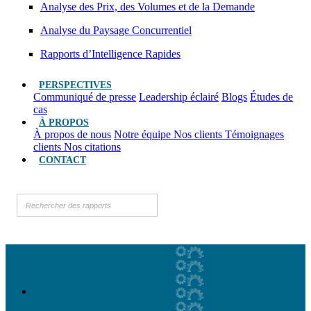
Analyse des Prix, des Volumes et de la Demande
Analyse du Paysage Concurrentiel
Rapports d’Intelligence Rapides
PERSPECTIVES
Communiqué de presse
Leadership éclairé
Blogs
Études de
cas
À PROPOS
À propos de nous
Notre équipe
Nos clients
Témoignages
clients
Nos citations
CONTACT