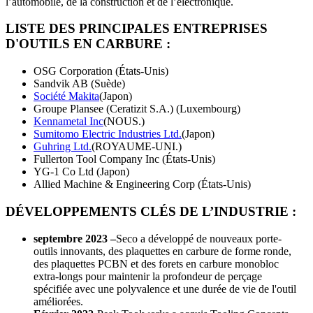
l’automobile, de la construction et de l’électronique.
LISTE DES PRINCIPALES ENTREPRISES
D'OUTILS EN CARBURE :
OSG Corporation (États-Unis)
Sandvik AB (Suède)
Société Makita
(Japon)
Groupe Plansee (Ceratizit S.A.) (Luxembourg)
Kennametal Inc
(NOUS.)
Sumitomo Electric Industries Ltd.
(Japon)
Guhring Ltd.
(ROYAUME-UNI.)
Fullerton Tool Company Inc (États-Unis)
YG-1 Co Ltd (Japon)
Allied Machine & Engineering Corp (États-Unis)
DÉVELOPPEMENTS CLÉS DE L’INDUSTRIE :
septembre 2023 –
Seco a développé de nouveaux porte-
outils innovants, des plaquettes en carbure de forme ronde,
des plaquettes PCBN et des forets en carbure monobloc
extra-longs pour maintenir la profondeur de perçage
spécifiée avec une polyvalence et une durée de vie de l'outil
améliorées.