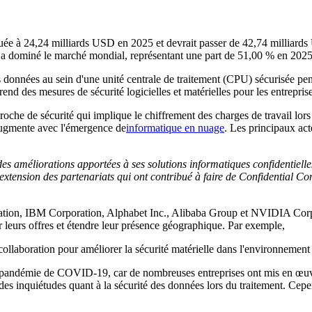
évaluée à 24,24 milliards USD en 2025 et devrait passer de 42,74 milli
a dominé le marché mondial, représentant une part de 51,00 % en 2025
 données au sein d'une unité centrale de traitement (CPU) sécurisée pend
rend des mesures de sécurité logicielles et matérielles pour les entreprise
che de sécurité qui implique le chiffrement des charges de travail lors du
augmente avec l'émergence de
informatique en nuage
. Les principaux act
es améliorations apportées à ses solutions informatiques confidentielles
xtension des partenariats qui ont contribué à faire de Confidential Comp
oration, IBM Corporation, Alphabet Inc., Alibaba Group et NVIDIA Corpo
r leurs offres et étendre leur présence géographique. Par exemple,
ollaboration pour améliorer la sécurité matérielle dans l'environnement
 la pandémie de COVID-19, car de nombreuses entreprises ont mis en œuvr
té des inquiétudes quant à la sécurité des données lors du traitement. Cep