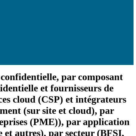
e confidentielle, par composant
identielle et fournisseurs de
ices cloud (CSP) et intégrateurs
ment (sur site et cloud), par
reprises (PME)), par application
 et autres), par secteur (BFSI,