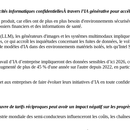
cités informatiques confidentielles
À travers l’IA générative pour accé
 produit, car elles ont de plus en plus besoin d'environnements sécurisé
iers financiers et des informations de santé.
 (LLM), les générateurs d'images et les systèmes multimodaux impliquent
 ce qui accroît les inquiétudes concernant les fuites de données, le vol
ce de modèles d'IA dans des environnements matériels isolés, tels qu
avail d’IA d’entreprise impliqueront des données sensibles d’ici 2026, c
ugmenté de plus de 45 % d'une année sur l'autre depuis 2022, en particul
t aux entreprises de faire évoluer leurs initiatives d’IA en toute confiden
vre de tarifs réciproques peut avoir un impact négatif sur les progr
ustrie mondiale des semi-conducteurs influenceront les coûts, les chaîn