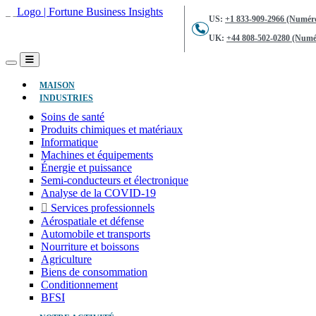
US:
+1 833-909-2966 (Numéro
UK:
+44 808-502-0280 (Numér
(ACTUEL)
MAISON
INDUSTRIES
Soins de santé
Produits chimiques et matériaux
Informatique
Machines et équipements
Énergie et puissance
Semi-conducteurs et électronique
Analyse de la COVID-19
Services professionnels
Aérospatiale et défense
Automobile et transports
Nourriture et boissons
Agriculture
Biens de consommation
Conditionnement
BFSI