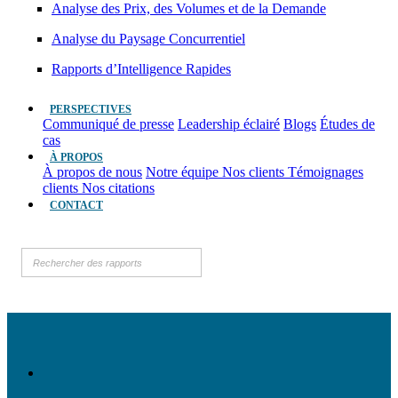
Analyse des Prix, des Volumes et de la Demande
Analyse du Paysage Concurrentiel
Rapports d’Intelligence Rapides
PERSPECTIVES
Communiqué de presse
Leadership éclairé
Blogs
Études de
cas
À PROPOS
À propos de nous
Notre équipe
Nos clients
Témoignages
clients
Nos citations
CONTACT