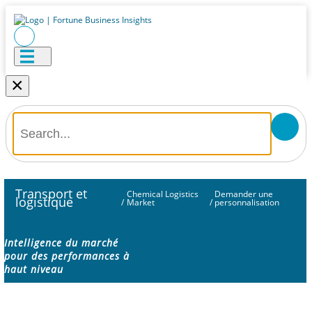
×
Transport et
Chemical Logistics
Demander une
logistique
/
Market
/
personnalisation
Intelligence du marché
pour des performances à
haut niveau