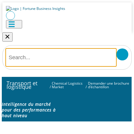
×
Transport et
Chemical Logistics
Demander une brochure
logistique
/
Market
/
d’échantillon
Intelligence du marché
pour des performances à
haut niveau