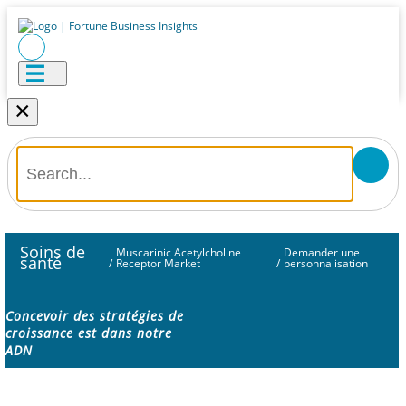
×
Soins de
Muscarinic Acetylcholine
Demander une
santé
/
Receptor Market
/
personnalisation
Concevoir des stratégies de
croissance est dans notre
ADN