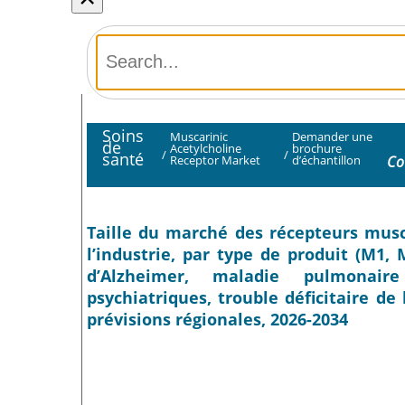
Soins
Muscarinic
Demander une
de
Acetylcholine
brochure
/
/
santé
Co
Receptor Market
d’échantillon
Taille du marché des récepteurs musca
l’industrie, par type de produit (M1, 
d’Alzheimer, maladie pulmonaire
psychiatriques, trouble déficitaire de 
prévisions régionales, 2026-2034