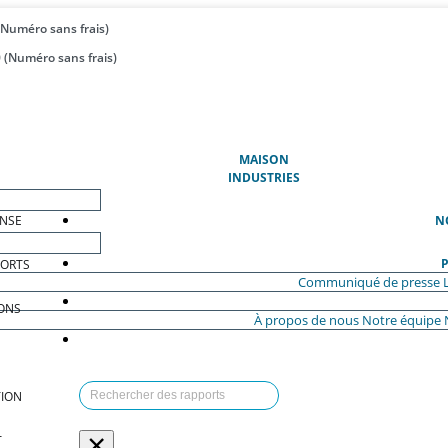
(Numéro sans frais)
 (Numéro sans frais)
(ACTUEL)
MAISON
INDUSTRIES
ENSE
N
P
PORTS
Communiqué de presse
ONS
À propos de nous
Notre équipe
ION
×
T