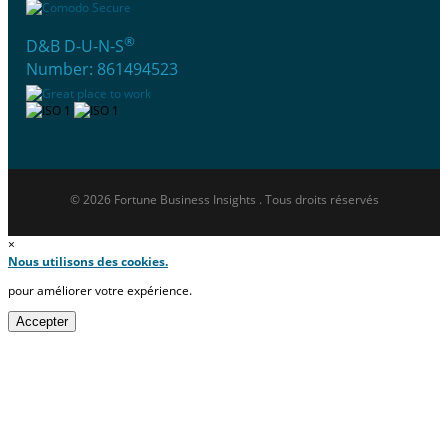
®
D&B D-U-N-S
Number: 861494523
© 2026 Fortune Business Insights . Tous droits réservés
×
Nous utilisons des cookies.
pour améliorer votre expérience.
Accepter