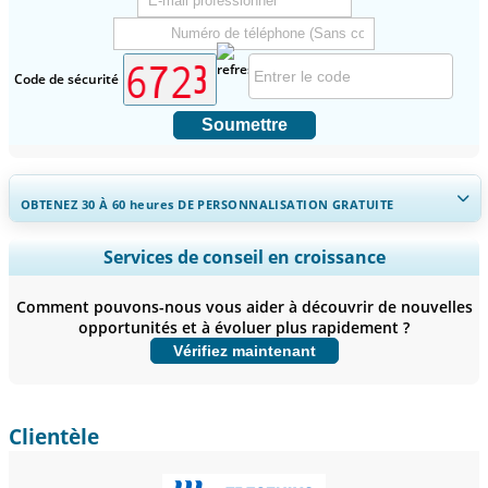
Code de sécurité
Soumettre
OBTENEZ 30 À 60
heures
DE PERSONNALISATION GRATUITE
Ampliar a cobertura regional e por país, Análise de segmentos,
Services de conseil en croissance
Perfis de empresas, Benchmarking competitivo, e insights sobre o
usuário final.
Comment pouvons-nous vous aider à découvrir de nouvelles
opportunités et à évoluer plus rapidement ?
Personnaliser maintenant
Vérifiez maintenant
Clientèle