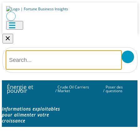
×
Énergie et
Crude Oil Carriers
Poser des
pouvoir
/
Market
/
questions
Informations exploitables
pour alimenter votre
croissance